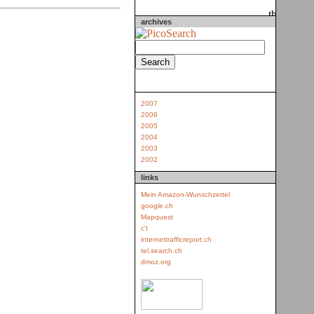
archives
2007
2006
2005
2004
2003
2002
links
Mein Amazon-Wunschzettel
google.ch
Mapquest
c't
internettrafficreport.ch
tel.search.ch
dmoz.org