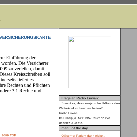
.
NVERSICHERUNGSKARTE
zur Einführung der
n worden. Die Versicherer
2009 zu verteilen, damit
 Dieses Kreisschreiben soll
erseits liefert es
ihre Rechten und Pflichten
ondere 3.1 Rechte und
Frage an Radio Eriwan:
Stimmt es, dass sowjetische U-Boote den
Weltrekord im Tauchen halten?
Radio Eriwan:
Im Prinzip ja. Seit 1957 tauchen zwei
unserer U-Boote.
menu of the day
 2009
TOP
Gläserner Patient dank elektr...