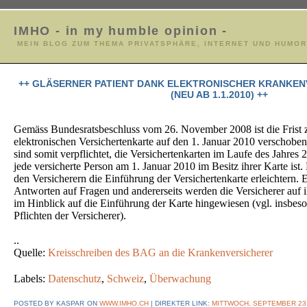
IMHO - in my humble opinion -
MEIN BLOG ZUM THEMA PRIVATSPHÄRE, INTERNET UND HUMOR
++ GLÄSERNER PATIENT DANK ELEKTRONISCHER KRANKE
(NEU AB 1.1.2010) ++
Gemäss Bundesratsbeschluss vom 26. November 2008 ist die Frist 
elektronischen Versichertenkarte auf den 1. Januar 2010 verschobe
sind somit verpflichtet, die Versichertenkarten im Laufe des Jahres 
jede versicherte Person am 1. Januar 2010 im Besitz ihrer Karte ist.
den Versicherern die Einführung der Versichertenkarte erleichtern. Ein
Antworten auf Fragen und andererseits werden die Versicherer auf 
im Hinblick auf die Einführung der Karte hingewiesen (vgl. insbes
Pflichten der Versicherer).
..
Quelle:
Kreisschreiben des BAG an die Krankenversicherer
Labels:
Datenschutz
,
Schweiz
,
Überwachung
POSTED BY KASPAR
ON
WWW.IMHO.CH
| DIREKTER LINK:
MITTWOCH, SEPTEMBER 23,