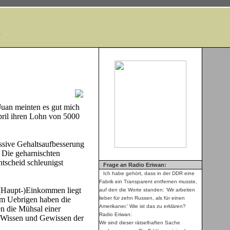
.
Juan meinten es gut mich
April ihren Lohn von 5000
ssive Gehaltsaufbesserung
 Die geharnischten
tscheid schleunigst
Frage an Radio Eriwan:
Ich habe gehört, dass in der DDR eine
Fabrik ein Transparent entfernen musste,
 (Haupt-)Einkommen liegt
auf den die Worte standen: 'Wir arbeiten
Im Uebrigen haben die
lieber für zehn Russen, als für einen
Amerikaner.' Wie ist das zu erklären?
en die Mühsal einer
Radio Eriwan:
 Wissen und Gewissen der
Wir sind dieser rätselhaften Sache