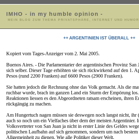
IMHO - in my humble opinion -
MEIN BLOG ZUM THEMA PRIVATSPHÄRE, INTERNET UND HUMOR
++ ARGENTINIEN IST ÜBERALL ++
Kopiert vom Tages-Anzeiger vom 2. Mai 2005.
Buenos Aires. - Die Parlamentarier der argentinischen Provinz San 
sich selber. Dieser Tage erhöhten sie sich rückwirkend auf den 1. 
Pesos (rund 2200 Franken) auf 6600 Pesos (2900 Franken).
Sie hatten jedoch die Rechnung ohne das Volk gemacht. Als die ma
ruchbar wurde, brach im ganzen Land ein Sturm der Empörung los.
Reaktionen liessen es den Abgeordneten ratsam erscheinen, ihren En
rückgängig zu machen.
Am Hungertuch nagen müssen sie deswegen noch langst nicht, ihr
auch so noch um ein Vielfaches über dem der meisten Argentinier. 
Volksvertreter von San Juan ja nicht in erster Linie des Geldes weg
politischen Laufbahn auf sich genommen, sondern um nach bestem
Allgemeinheit zu dienen. Wie alle Politiker dieser Welt.