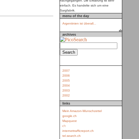
nachgegangen. Die Erklärung ist sehr
einfach. Es handelte sich um eine
Sargfabrik.
menu of the day
Argentinien ist überall...
archives
2007
2006
2005
2004
2003
2002
links
Mein Amazon-Wunschzettel
google.ch
Mapquest
c't
internettrafficreport.ch
tel.search.ch